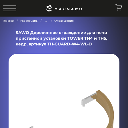
0
Главная
Аксессуары
...
Ограждения
SAWO Деревянное ограждение для печи
пристенной установки TOWER TH4 и TH5,
кедр, артикул TH-GUARD-W4-WL-D