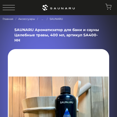
0
Главная
Аксессуары
...
SAUNARU
SAUNARU Ароматизатор для бани и сауны
Целебные травы, 400 мл, артикул SA400-
HH