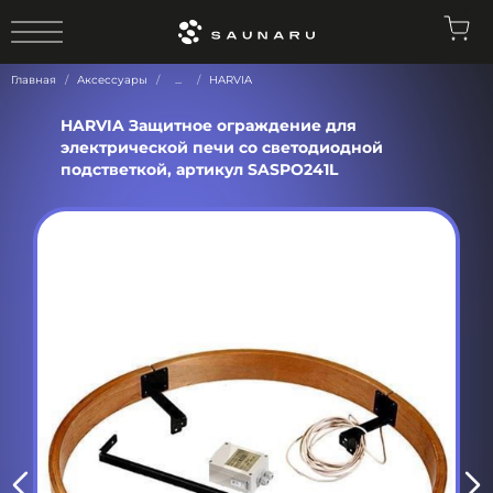
0
Главная
Аксессуары
...
HARVIA
HARVIA Защитное ограждение для
электрической печи со светодиодной
подстветкой, артикул SASPO241L