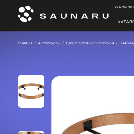
о компа
КАТАЛ
Главная
Аксессуары
Для электрических печей
HARVIA