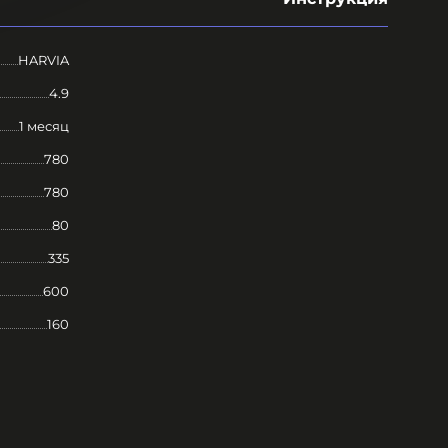
HARVIA
4.9
1 месяц
780
780
80
335
600
160