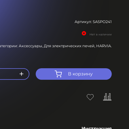
Артикул:
SASPO241
Нет в наличии
атегории:
Аксессуары,
Для электрических печей,
HARVIA.
+
В корзину
Инструкция