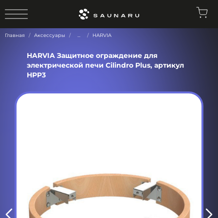
0
Главная
Аксессуары
...
HARVIA
HARVIA Защитное ограждение для
электрической печи Cilindro Plus, артикул
HPP3