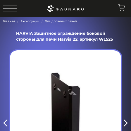
0
Главная
Аксессуары
Для дровяных печей
HARVIA Защитное ограждение боковой
стороны для печи Harvia 22, артикул WL525