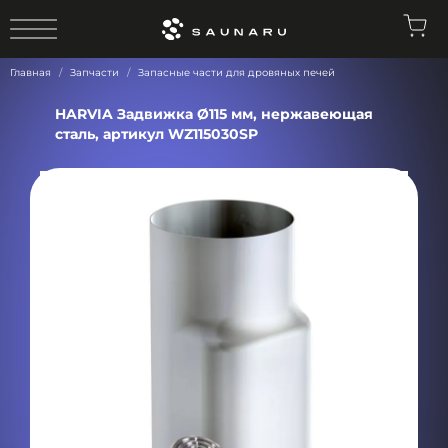
0
Главная
Запчасти
Запасные части для дровяных печей
HARVIA Задвижка Ø115 мм, нержавеющая
сталь, артикул WZ115030SP