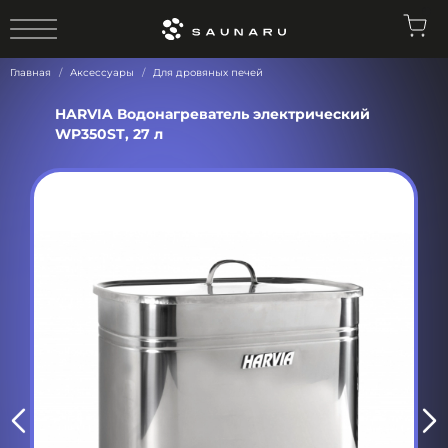
0
Главная
Аксессуары
Для дровяных печей
HARVIA Водонагреватель электрический
WP350ST, 27 л