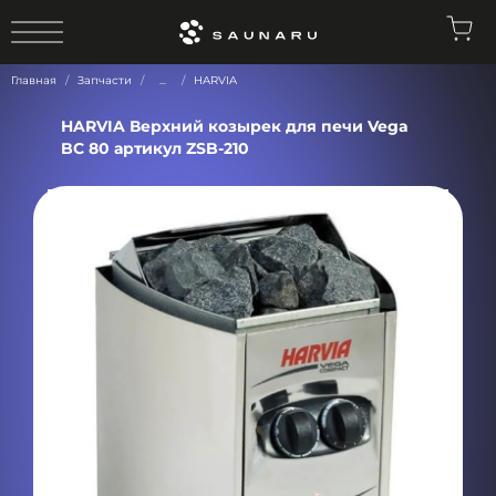
0
Главная
Запчасти
...
HARVIA
HARVIA Верхний козырек для печи Vega
BC 80 артикул ZSB-210