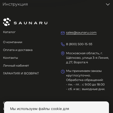
Инструкция
Каталог
sales@saunaru.com
О компании
8 (800) 500-15-93
Оплата и доставка
Московская область, г.
Контакты
Щёлково, улица 3-я Линия,
д.27, Ворота:4
Личный кабинет
Мы принимаем заказы
ГАРАНТИЯ И ВОЗВРАТ
круглосуточно.
Обработка обращений:
- пн. - пт. : с 9:00 до 18:00
- сб. и вс.: выходные дни.
ООО "ОЗДОРОВИТЕЛЬНЫЕ ТЕХНОЛОГИИ"
Мы используем файлы cookie для
ИНН
7801695614