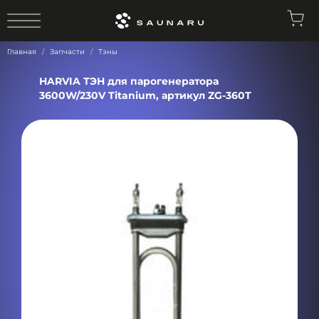
0
Главная
Запчасти
Тэны
HARVIA ТЭН для парогенератора
3600W/230V Titanium, артикул ZG-360T