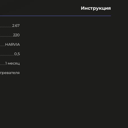
Инструкция
2.67
220
HARVIA
0,5
1 месяц
огревателя