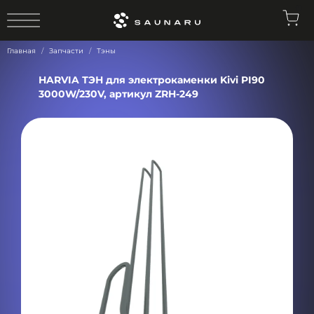
0
Главная
Запчасти
Тэны
HARVIA ТЭН для электрокаменки Kivi PI90
3000W/230V, артикул ZRH-249