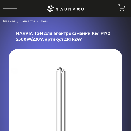
0
Главная
Запчасти
Тэны
HARVIA ТЭН для электрокаменки Kivi PI70
2300W/230V, артикул ZRH-247