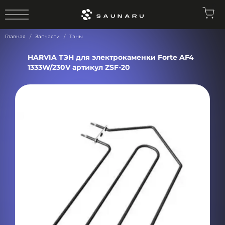
0
Главная
Запчасти
Тэны
HARVIA ТЭН для электрокаменки Forte AF4
1333W/230V артикул ZSF-20