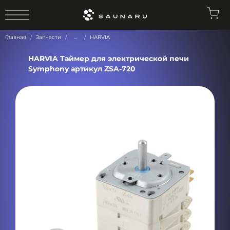
0
Главная
Запчасти
...
HARVIA
HARVIA Таймер для электрической печи
Symphony артикул ZSA-720