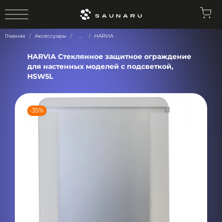
0
Главная
Аксессуары
...
HARVIA
HARVIA Стеклянное защитное ограждение
для настенных моделей с подсветкой,
HSW5L
-35%