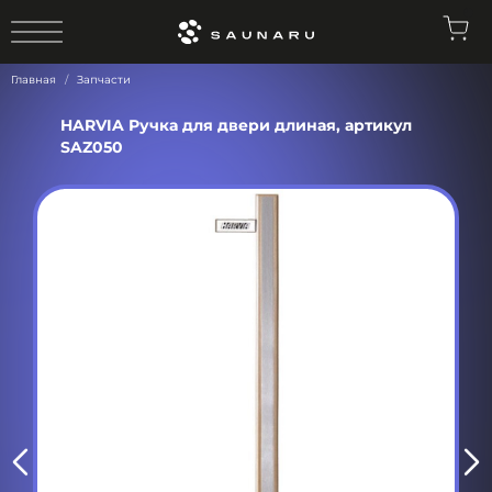
0
Главная
Запчасти
HARVIA Ручка для двери длиная, артикул
SAZ050