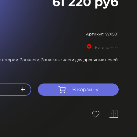
61 220 руб
Артикул:
WX501
Нет в наличии
атегории:
Запчасти,
Запасные части для дровяных печей.
+
В корзину