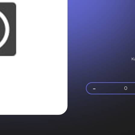
К
-
0