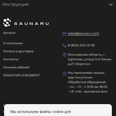
Инструкция
Каталог
sales@saunaru.com
О компании
8 (800) 500-15-93
Оплата и доставка
Московская область, г.
Контакты
Щёлково, улица 3-я Линия,
д.27, Ворота:4
Личный кабинет
Мы принимаем заказы
ГАРАНТИЯ И ВОЗВРАТ
круглосуточно.
Обработка обращений:
- пн. - пт. : с 9:00 до 18:00
- сб. и вс.: выходные дни.
ООО "ОЗДОРОВИТЕЛЬНЫЕ ТЕХНОЛОГИИ"
Мы используем файлы cookie для
ИНН
7801695614