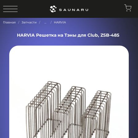
0
Главная
Запчасти
...
HARVIA
HARVIA Решетка на Тэны для Club, ZSB-485