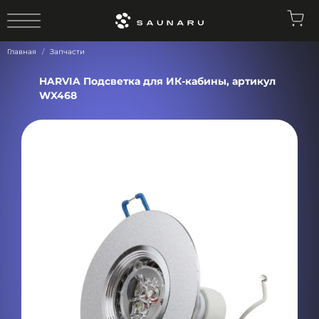
0
Главная
Запчасти
HARVIA Подсветка для ИК-кабины, артикул
WX468