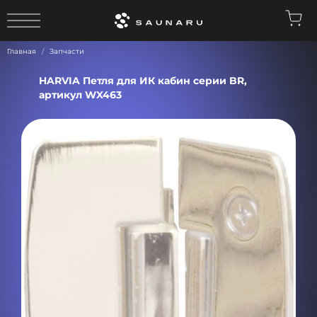
0
Главная
Запчасти
HARVIA Петля для ИК кабин серии BR,
артикул WX463