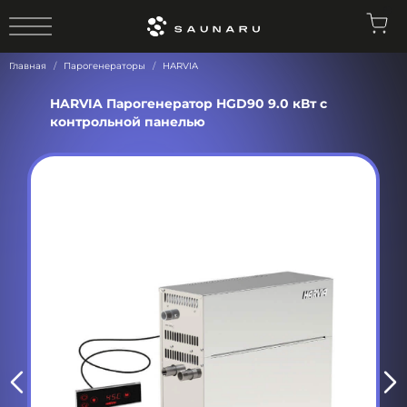
0
Главная
Парогенераторы
HARVIA
HARVIA Парогенератор HGD90 9.0 кВт с
контрольной панелью