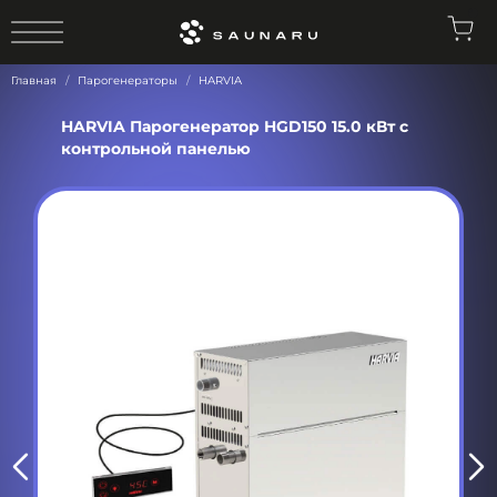
0
Главная
Парогенераторы
HARVIA
HARVIA Парогенератор HGD150 15.0 кВт с
контрольной панелью