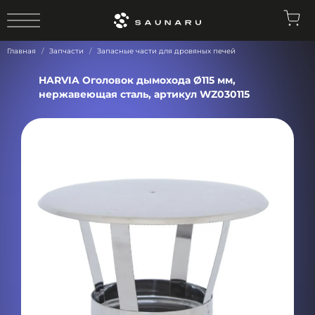
0
Главная
Запчасти
Запасные части для дровяных печей
HARVIA Оголовок дымохода Ø115 мм,
нержавеющая сталь, артикул WZ030115