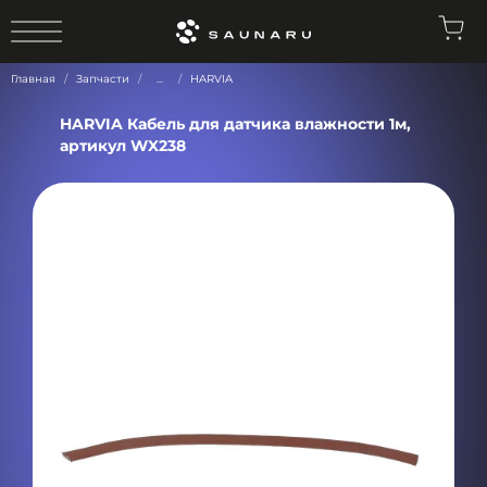
0
Главная
Запчасти
...
HARVIA
HARVIA Кабель для датчика влажности 1м,
артикул WX238