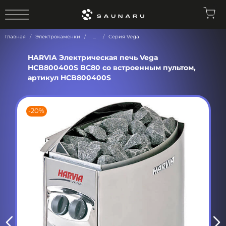
0
Главная
Электрокаменки
...
Серия Vega
HARVIA Электрическая печь Vega
HCB800400S BC80 со встроенным пультом,
артикул HCB800400S
-20%