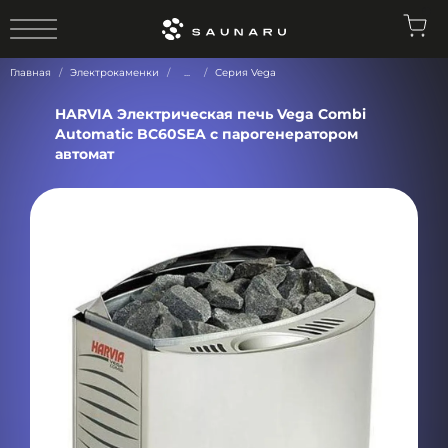
0
Главная
Электрокаменки
...
Серия Vega
HARVIA Электрическая печь Vega Combi
Automatic BC60SEA с парогенератором
автомат