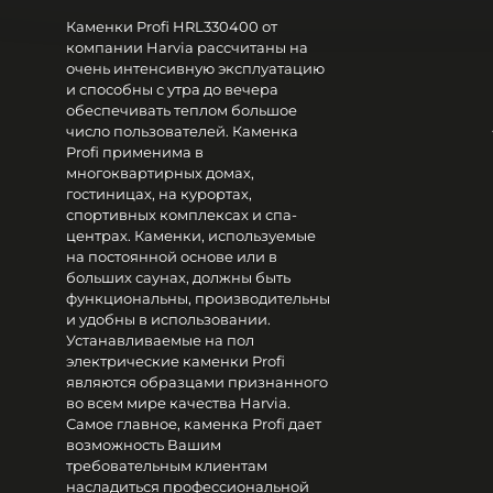
Каменки Profi HRL330400 от
компании Harvia рассчитаны на
очень интенсивную эксплуатацию
и способны с утра до вечера
обеспечивать теплом большое
число пользователей. Каменка
Profi применима в
многоквартирных домах,
гостиницах, на курортах,
спортивных комплексах и спа-
центрах. Каменки, используемые
на постоянной основе или в
больших саунах, должны быть
функциональны, производительны
и удобны в использовании.
Устанавливаемые на пол
электрические каменки Profi
являются образцами признанного
во всем мире качества Harvia.
Самое главное, каменка Profi дает
возможность Вашим
требовательным клиентам
насладиться профессиональной