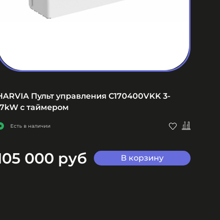
HARVIA Пульт управления C170400VKK 3-
HARV
17kW с таймером
пуль
Есть в наличии
Ес
105 000 руб
45
В корзину