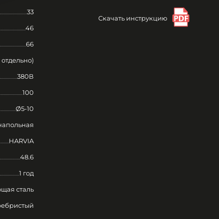
33
Скачать инструкцию
46
66
 отдельно)
380В
100
Ø5-10
напольная
HARVIA
48.6
1 год
щая сталь
ребристый