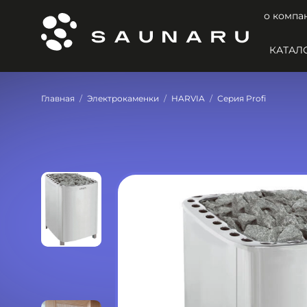
о компа
КАТАЛ
Главная
Электрокаменки
HARVIA
Серия Profi