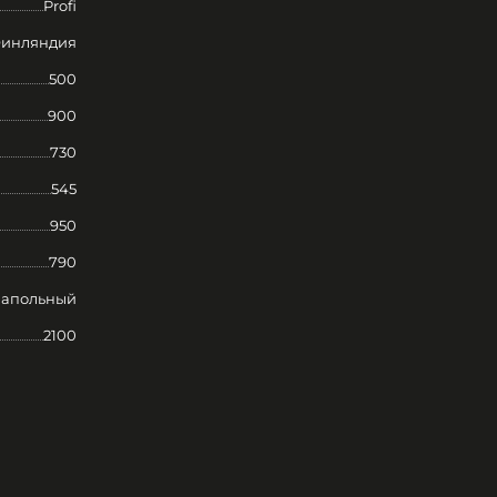
Profi
инляндия
500
900
730
545
950
790
апольный
2100