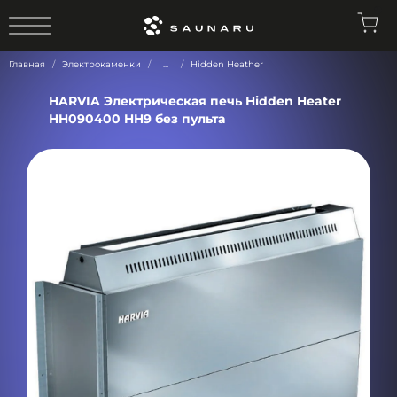
0
Главная
Электрокаменки
...
Hidden Heather
HARVIA Электрическая печь Hidden Heater
HH090400 HH9 без пульта