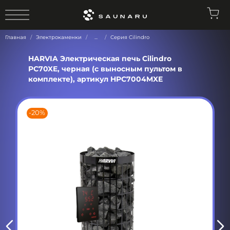
0
Главная
Электрокаменки
...
Серия Cilindro
HARVIA Электрическая печь Cilindro
PC70XE, черная (с выносным пультом в
комплекте), артикул HPC7004MXE
-20%