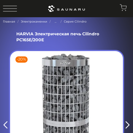
0
Главная
Электрокаменки
...
Серия Cilindro
HARVIA Электрическая печь Cilindro
PC165E/200E
-20%