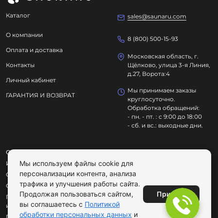
Каталог
sales@saunaru.com
О компании
8 (800) 500-15-93
Оплата и доставка
Московская область, г.
Контакты
Щёлково, улица 3-я Линия,
д.27, Ворота:4
Личный кабинет
Мы принимаем заказы
ГАРАНТИЯ И ВОЗВРАТ
круглосуточно.
Обработка обращений:
- пн. - пт. : с 9:00 до 18:00
- сб. и вс.: выходные дни.
ООО "ОЗДОРОВИТЕЛЬНЫЕ ТЕХНОЛОГИИ"
Мы используем файлы cookie для
ИНН
7801695614
персонализации контента, анализа
ОГРН
1217800029072
трафика и улучшения работы сайта.
Сайт не является публичной офертой.
Принять
Продолжая пользоваться сайтом,
Продолжая пользоваться сайтом, вы соглашаетесь с
вы соглашаетесь с
Политикой
использованием cookie.
обработки персональных данных
и
Публичная оферта