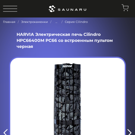
0
Главная
Электрокаменки
...
Серия Cilindro
HARVIA Электрическая печь Cilindro
HPC66400M PC66 со встроенным пультом
черная