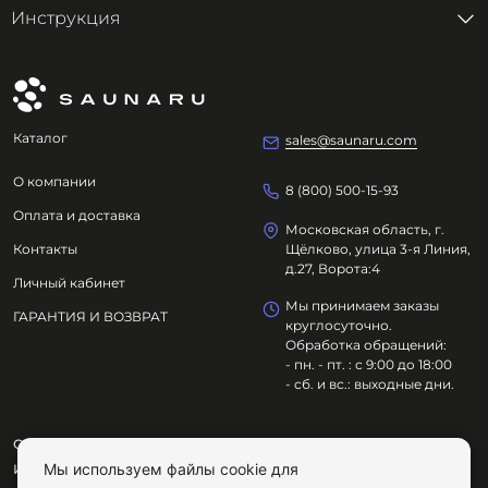
Инструкция
Каталог
sales@saunaru.com
О компании
8 (800) 500-15-93
Оплата и доставка
Московская область, г.
Контакты
Щёлково, улица 3-я Линия,
д.27, Ворота:4
Личный кабинет
Мы принимаем заказы
ГАРАНТИЯ И ВОЗВРАТ
круглосуточно.
Обработка обращений:
- пн. - пт. : с 9:00 до 18:00
- сб. и вс.: выходные дни.
ООО "ОЗДОРОВИТЕЛЬНЫЕ ТЕХНОЛОГИИ"
Мы используем файлы cookie для
ИНН
7801695614