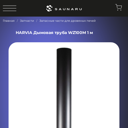
0
Главная
Запчасти
Запасные части для дровяных печей
HARVIA Дымовая труба WZ100M 1 м