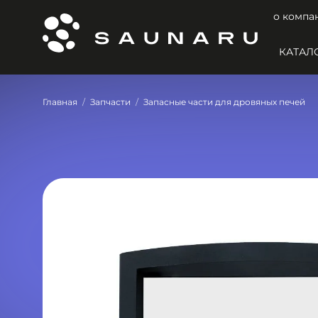
о компа
КАТАЛ
Главная
Запчасти
Запасные части для дровяных печей