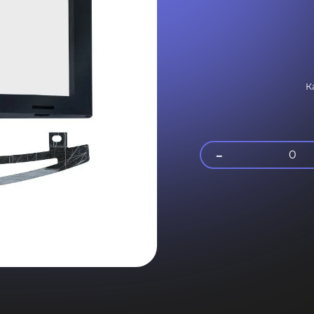
К
-
0