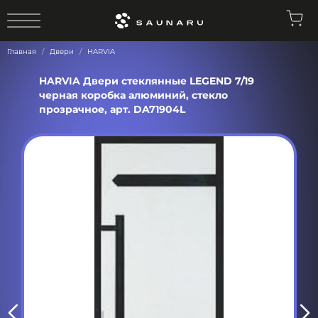
0
Главная
Двери
HARVIA
HARVIA Двери стеклянные LEGEND 7/19
черная коробка алюминий, стекло
прозрачное, арт. DA71904L