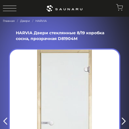
0
Главная
Двери
HARVIA
HARVIA Двери стеклянные 8/19 коробка
сосна, прозрачная D81904M