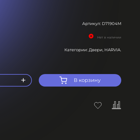
Артикул:
D71904M
Нет в наличии
Категории:
Двери,
HARVIA.
+
В корзину