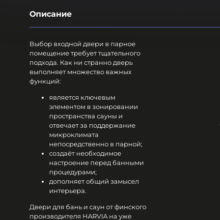
Описание
Выбор входной двери в парное
помещение требует тщательного
подхода. Как ни странно дверь
выполняет множество важных
функций:
является ключевым
элементом в зонировании
пространства сауны и
отвечает за поддержание
микроклимата
непосредственно в парной;
создаёт необходимое
настроение перед банными
процедурами;
дополняет общий замысел
интерьера.
Двери для бань и саун от финского
производителя HARVIA на уже