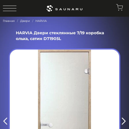
0
Главная
Двери
HARVIA
HARVIA Двери стеклянные 7/19 коробка
ольха, сатин D71905L