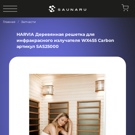
0
Главная
Запчасти
HARVIA Деревянная решетка для
инфракрасного излучателя WX455 Carbon
артикул SAS25000