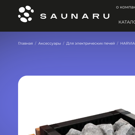
о компа
КАТАЛ
Главная
Аксессуары
Для электрических печей
HARVIA