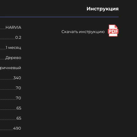
Инструкция
HARVIA
Скачать инструкцию
0.2
1 месяц
Дерево
ричневый
340
70
70
65
65
490