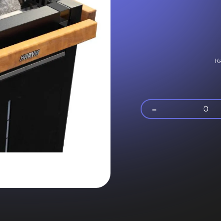
К
-
0