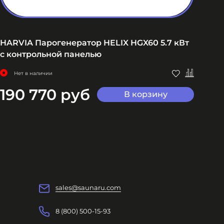
HARVIA Парогенератор HELIX HGX60 5.7 кВт
HAR
с контрольной панелью
с к
Нет в наличии
190 770 руб
2
В корзину
sales@saunaru.com
8 (800) 500-15-93