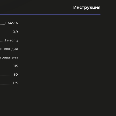
Инструкция
HARVIA
0,9
1 месяц
инляндия
огревателя
115
80
125