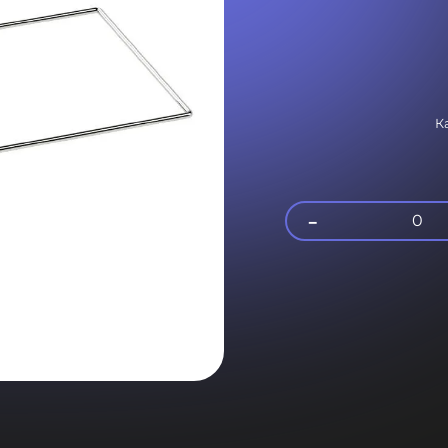
К
-
0