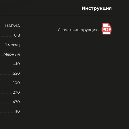
Инструкция
HARVIA
Скачать инструкцию
0.8
1 месяц
Черный
410
220
100
270
470
110