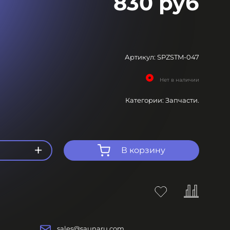
830 руб
Артикул:
SPZSTM-047
Нет в наличии
Категории:
Запчасти.
+
В корзину
sales@saunaru.com