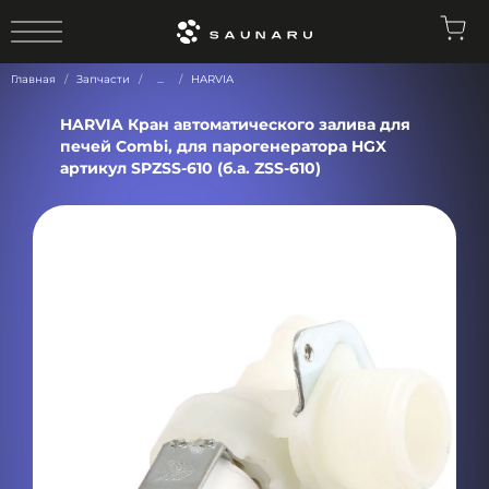
0
Главная
Запчасти
...
HARVIA
HARVIA Кран автоматического залива для
печей Combi, для парогенератора HGX
артикул SPZSS-610 (б.а. ZSS-610)