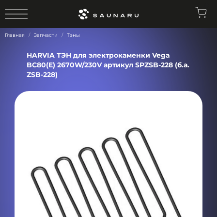
0
Главная
Запчасти
Тэны
HARVIA ТЭН для электрокаменки Vega
BC80(E) 2670W/230V артикул SPZSB-228 (б.а.
ZSB-228)