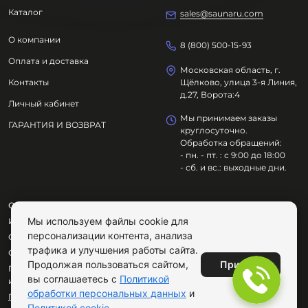
Каталог
sales@saunaru.com
О компании
8 (800) 500-15-93
Оплата и доставка
Московская область, г.
Контакты
Щёлково, улица 3-я Линия,
д.27, Ворота:4
Личный кабинет
Мы принимаем заказы
ГАРАНТИЯ И ВОЗВРАТ
круглосуточно.
Обработка обращений:
- пн. - пт. : с 9:00 до 18:00
- сб. и вс.: выходные дни.
ООО "ОЗДОРОВИТЕЛЬНЫЕ ТЕХНОЛОГИИ"
Мы используем файлы cookie для
ИНН
7801695614
персонализации контента, анализа
ОГРН
1217800029072
трафика и улучшения работы сайта.
Сайт не является публичной офертой.
Принять
Продолжая пользоваться сайтом,
Продолжая пользоваться сайтом, вы соглашаетесь с
вы соглашаетесь с
Политикой
использованием cookie.
обработки персональных данных
и
Публичная оферта
Политикой cookie
.