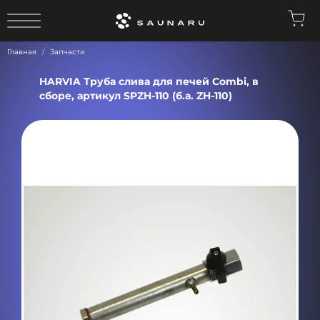
0
Главная
Запчасти
HARVIA Труба слива для печей Combi, в
сборе, артикул SPZH-110 (б.а. ZH-110)