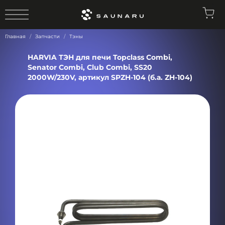
0
Главная
Запчасти
Тэны
HARVIA ТЭН для печи Topclass Combi,
Senator Combi, Club Combi, SS20
2000W/230V, артикул SPZH-104 (б.а. ZH-104)