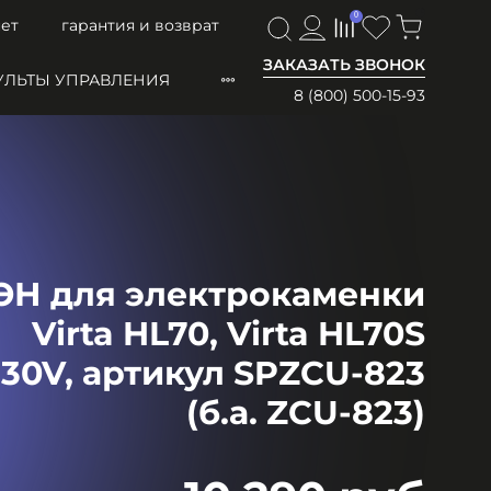
0
0
ет
гарантия и возврат
ЗАКАЗАТЬ ЗВОНОК
УЛЬТЫ УПРАВЛЕНИЯ
8 (800) 500-15-93
ЭН для электрокаменки
Virta HL70, Virta HL70S
30V, артикул SPZCU-823
(б.а. ZCU-823)