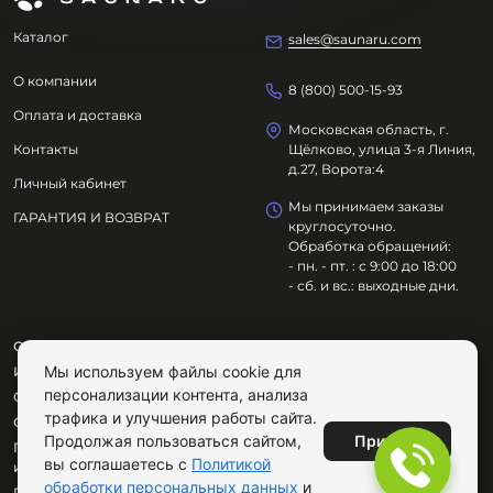
Каталог
sales@saunaru.com
О компании
8 (800) 500-15-93
Оплата и доставка
Московская область, г.
Контакты
Щёлково, улица 3-я Линия,
д.27, Ворота:4
Личный кабинет
Мы принимаем заказы
ГАРАНТИЯ И ВОЗВРАТ
круглосуточно.
Обработка обращений:
- пн. - пт. : с 9:00 до 18:00
- сб. и вс.: выходные дни.
ООО "ОЗДОРОВИТЕЛЬНЫЕ ТЕХНОЛОГИИ"
Мы используем файлы cookie для
ИНН
7801695614
персонализации контента, анализа
ОГРН
1217800029072
трафика и улучшения работы сайта.
Сайт не является публичной офертой.
Принять
Продолжая пользоваться сайтом,
Продолжая пользоваться сайтом, вы соглашаетесь с
вы соглашаетесь с
Политикой
использованием cookie.
обработки персональных данных
и
Публичная оферта